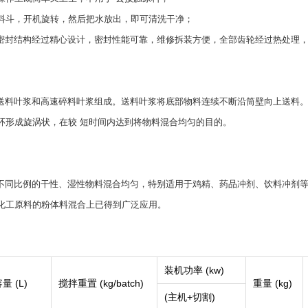
料斗，开机旋转，然后把水放出，即可清洗干净；
的密封结构经过精心设计，密封性能可靠，维修拆装方便，全部齿轮经过热处理
部送料叶浆和高速碎料叶浆组成。送料叶浆将底部物料连续不断沿筒壁向上送料
环形成旋涡状，在较 短时间内达到将物料混合均匀的目的。
将不同比例的干性、湿性物料混合均匀，特别适用于鸡精、药品冲剂、饮料冲剂
化工原料的粉体料混合上已得到广泛应用。
装机功率 (kw)
量 (L)
搅拌重置 (kg/batch)
重量 (kg)
(主机+切割)