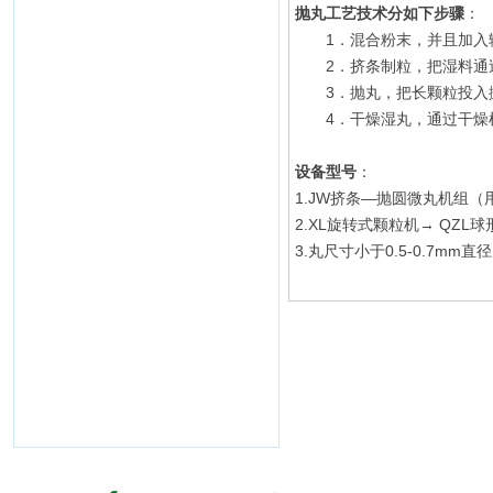
抛丸工艺技术分如下步骤
：
1．混合粉末，并且加入辅
2．挤条制粒，把湿料通过
3．抛丸，把长颗粒投入
4．干燥湿丸，通过干燥
设备型号
：
1.JW挤条—抛圆微丸机组
2.XL旋转式颗粒机→ QZ
3.丸尺寸小于0.5-0.7mm