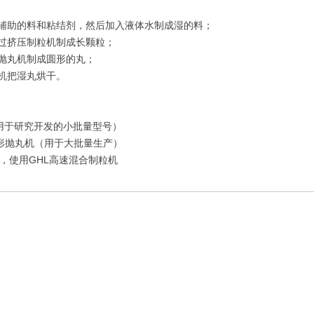
助的料和粘结剂，然后加入液体水制成湿的料；
挤压制粒机制成长颗粒；
抛丸机制成圆形的丸；
机把湿丸烘干。
（用于研究开发的小批量型号）
L球形抛丸机（用于大批量生产）
直径，使用GHL高速混合制粒机